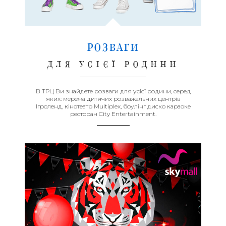
РОЗВАГИ
ДЛЯ УСІЄЇ РОДИНИ
В ТРЦ Ви знайдете розваги для усієї родини, серед
яких: мережа дитячих розважальних центрів
Ігроленд, кінотеатр Multiplex, боулінг диско караоке
ресторан City Entertainment.