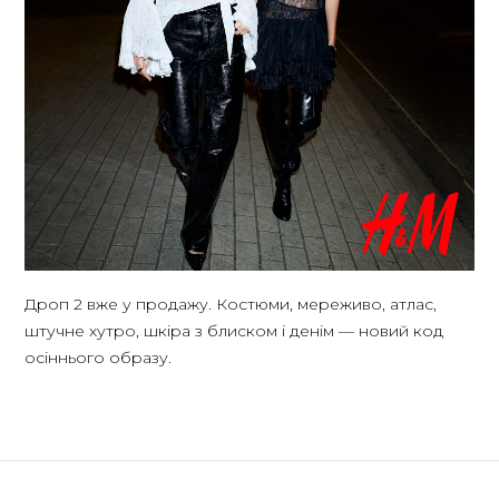
Дроп 2 вже у продажу. Костюми, мереживо, атлас,
штучне хутро, шкіра з блиском і денім — новий код
осіннього образу.